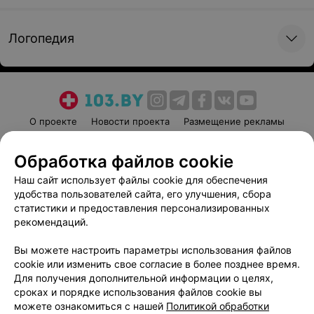
460 руб.
Записаться
Логопедия
Годовое обслуживание с плановыми визитами,
возраст 7-12 месяцев, г. Дзержинск,
ежемесячная оплата
230 руб.
Записаться
О проекте
Новости проекта
Размещение рекламы
Медицинский маркетинг
Публичный договор
Обработка файлов cookie
Годовое обслуживание с плановыми визитами,
Пользовательское соглашение
Способы оплаты
возраст 1-6 месяцев, г. Дзержинск, предоплата
Наш сайт использует файлы cookie для обеспечения
Вакансии
Партнеры
за 6 месяцев
удобства пользователей сайта, его улучшения, сбора
Написать руководителю 103.by
статистики и предоставления персонализированных
2 760 руб.
Записаться
Написать в поддержку
рекомендаций.
Персональные настройки cookie
Вы можете настроить параметры использования файлов
Обработка персональных данных
Годовое обслуживание с плановыми визитами,
cookie или изменить свое согласие в более позднее время.
возраст 7-12 месяцев, г. Дзержинск, предоплата
Для получения дополнительной информации о целях,
сроках и порядке использования файлов cookie вы
за 6 месяцев
можете ознакомиться с нашей
Политикой обработки