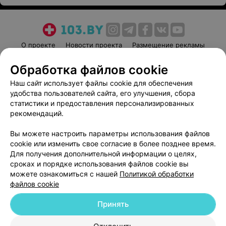
65 руб.
Записаться
О проекте
Новости проекта
Размещение рекламы
Медицинский маркетинг
Публичный договор
Обработка файлов cookie
Пользовательское соглашение
Способы оплаты
Наш сайт использует файлы cookie для обеспечения
Вакансии
Партнеры
удобства пользователей сайта, его улучшения, сбора
Написать руководителю 103.by
статистики и предоставления персонализированных
рекомендаций.
Написать в поддержку
Персональные настройки cookie
Вы можете настроить параметры использования файлов
cookie или изменить свое согласие в более позднее время.
Обработка персональных данных
Для получения дополнительной информации о целях,
сроках и порядке использования файлов cookie вы
можете ознакомиться с нашей
Политикой обработки
файлов cookie
Принять
© 2026 ООО «Артокс Лаб», УНП 191700409
| 220012, Республика Беларусь,
г. Минск, улица Толбухина, 2, пом. 16 | help@103.by