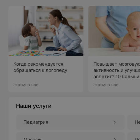
Когда рекомендуется
Повышает мозгову
обращаться к логопеду
активность и улучш
аппетит? 10 больши
вопросов о массаже
статья о нас
статья о нас
самых маленьких
Наши услуги
Педиатрия
Н
Массаж
Л