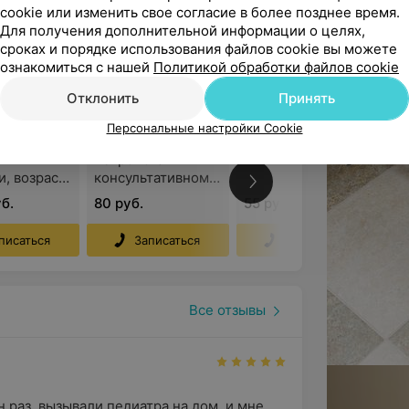
иметь противопоказания и
cookie или изменить свое согласие в более позднее время.
Для получения дополнительной информации о целях,
сроках и порядке использования файлов cookie вы можете
ознакомиться с нашей
Политикой обработки файлов cookie
Все цены
Отклонить
Принять
е
Консультация
Детский массаж
Персональные настройки Cookie
вание с
детского
на дому в г.
ыми
невролога в
Минске
и, возраст
консультативном
цев, а/г
кабинете
б.
80 руб.
55 руб.
ичи,
ата за 12
писаться
Записаться
Записаться
в
Все отзывы
 раз, вызывали педиатра на дом, и мне 