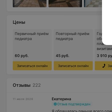
рекламируемые медицинские услуги могут 
побочные реакции.
Цены
Первичный приём
Повторный приём
Годово
педиатра
педиатра
обслужи
планов
визитам
1-6 меся
60 руб.
45 руб.
3 910 ру
Миханов
предопл
Записаться онлайн
Записаться онлайн
За
месяце
Отзывы
222
Екатерина
11 июля 2026
Отзыв подтвержден
Я обращалась раньше всего один