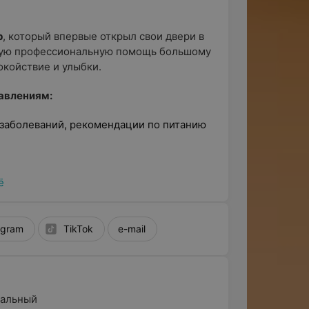
р
, который впервые открыл свои двери в
нную профессиональную помощь большому
окойствие и улыбки.
авлениям:
 заболеваний, рекомендации по питанию
ё
их заболеваний у детей);
agram
TikTok
e-mail
льными).
ральный