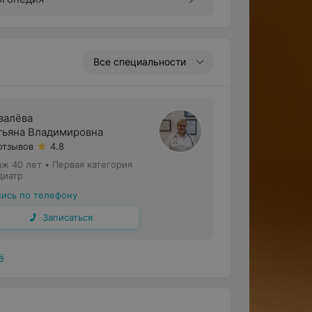
Все специальности
валёва
тьяна Владимировна
отзывов
4.8
аж 40 лет
•
Первая категория
диатр
пись по телефону
Записаться
ё