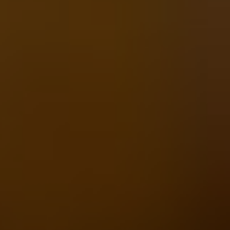
2 отзыва
очитать