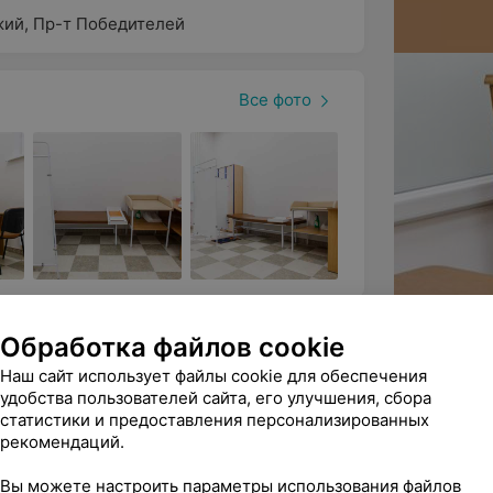
жий
,
Пр-т Победителей
ружная команда опытных врачей. Наши
ганизовать для него максимально
Все фото
но и с родителями, используя
 уровня сложности.
в;
Обработка файлов cookie
Все фото
Наш сайт использует файлы cookie для обеспечения
удобства пользователей сайта, его улучшения, сбора
ям, помощь взрослым.
статистики и предоставления персонализированных
рекомендаций.
консультация специалиста:
Вы можете настроить параметры использования файлов