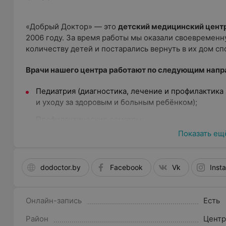
«Добрый Доктор» — это
детский медицинский цент
2006 году. За время работы мы оказали своевреме
количеству детей и постарались вернуть в их дом сп
Врачи нашего центра работают по следующим напр
Педиатрия (диагностика, лечение и профилактика
и уходу за здоровым и больным ребёнком);
Профилактические осмотры;
Показать ещ
Неврология (диагностика и лечение неврологическ
Логопедия (логопедическая помощь детям);
dodoctor.by
Facebook
Vk
Inst
Консультации по питанию;
Детский массаж;
Онлайн-запись
Есть
Консультации по уходу за детьми (здоровыми и бо
Район
Цент