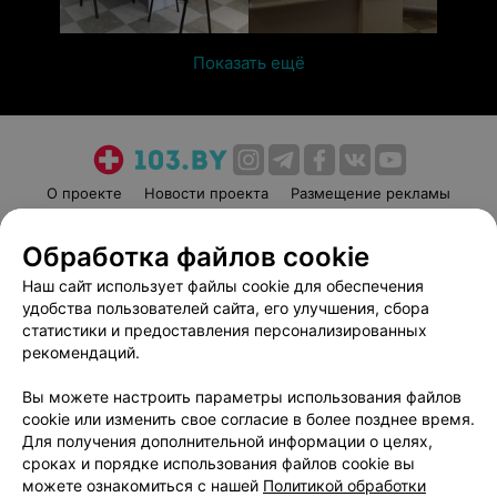
Показать ещё
О проекте
Новости проекта
Размещение рекламы
Медицинский маркетинг
Публичный договор
Обработка файлов cookie
Пользовательское соглашение
Способы оплаты
Наш сайт использует файлы cookie для обеспечения
Вакансии
Партнеры
удобства пользователей сайта, его улучшения, сбора
Написать руководителю 103.by
статистики и предоставления персонализированных
Написать в поддержку
рекомендаций.
Персональные настройки cookie
Вы можете настроить параметры использования файлов
Обработка персональных данных
cookie или изменить свое согласие в более позднее время.
Для получения дополнительной информации о целях,
сроках и порядке использования файлов cookie вы
можете ознакомиться с нашей
Политикой обработки