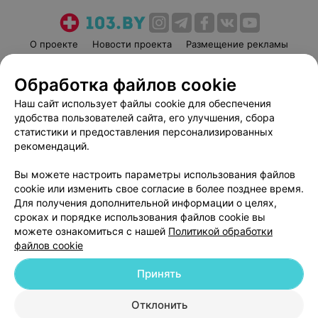
О проекте
Новости проекта
Размещение рекламы
Медицинский маркетинг
Публичный договор
Обработка файлов cookie
Пользовательское соглашение
Способы оплаты
Наш сайт использует файлы cookie для обеспечения
Вакансии
Партнеры
удобства пользователей сайта, его улучшения, сбора
Написать руководителю 103.by
статистики и предоставления персонализированных
Написать в поддержку
рекомендаций.
Персональные настройки cookie
Вы можете настроить параметры использования файлов
Обработка персональных данных
cookie или изменить свое согласие в более позднее время.
Для получения дополнительной информации о целях,
сроках и порядке использования файлов cookie вы
можете ознакомиться с нашей
Политикой обработки
файлов cookie
Принять
© 2026 ООО «Артокс Лаб», УНП 191700409
| 220012, Республика Беларусь,
г. Минск, улица Толбухина, 2, пом. 16 | help@103.by
Отклонить