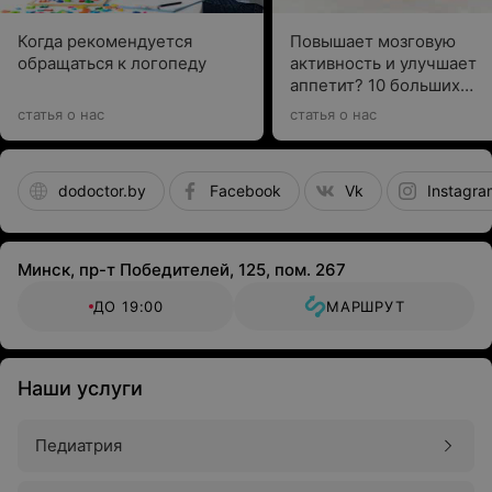
Когда рекомендуется
Повышает мозговую
обращаться к логопеду
активность и улучшает
аппетит? 10 больших
вопросов о массаже для
статья о нас
статья о нас
самых маленьких
dodoctor.by
Facebook
Vk
Instagra
Минск, пр-т Победителей, 125, пом. 267
ДО 19:00
МАРШРУТ
Наши услуги
Педиатрия