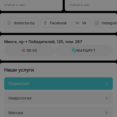
вопросов о массаже для
статья о нас
статья о нас
самых маленьких
dodoctor.by
Facebook
Vk
Instagra
Минск, пр-т Победителей, 125, пом. 267
С 09:00
МАРШРУТ
Наши услуги
Педиатрия
Неврология
Массаж